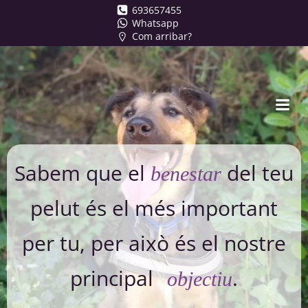
Skip
693657455
Whatsapp
to
Com arribar?
content
Sabem que el
del teu
benestar
pelut és el més important
per tu, per això és el nostre
principal
.
objectiu