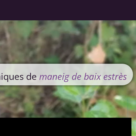
cniques de
maneig de baix estrès