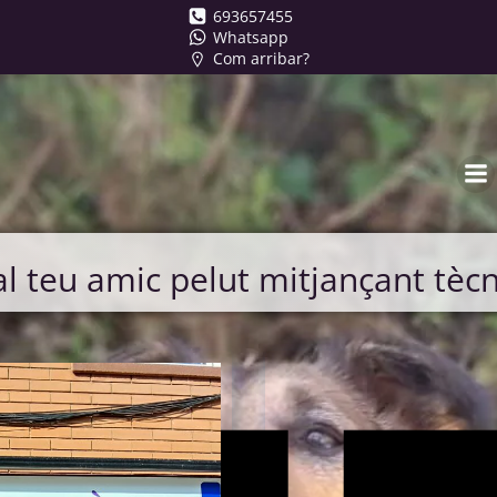
Skip
693657455
Whatsapp
to
Com arribar?
content
 al teu amic pelut mitjançant tè